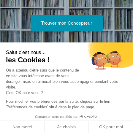
Trouver mon Concepteur
Salut c'est nous...
les Cookies !
Trouver une réalisation
/
Rénovation
/
Logements collectifs
On a attendu d'être sûrs que le contenu de
ce site vous intéresse avant de vous
/
Le Pain Perdu
déranger, mais on aimerait bien vous accompagner pendant votre
visite...
C'est OK pour vous ?
Pour modifier vos préférences par la suite, cliquez sur le lien
'Préférences de cookies' situé dans le pied de page.
Consentements certifiés par
Archidvisor
Non merci
Je choisis
OK pour moi
À propos