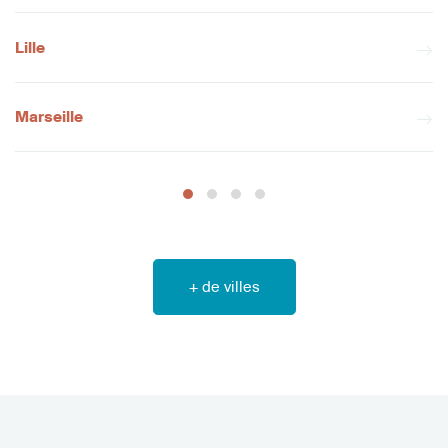
Lille
Marseille
+ de villes