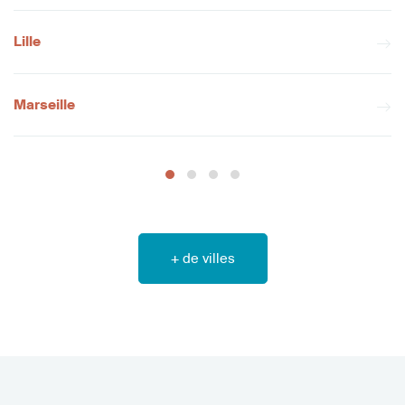
Lille
Marseille
+ de villes