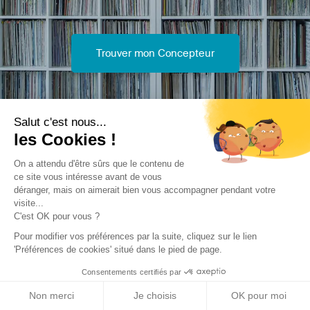
Trouver mon Concepteur
Salut c'est nous...
les Cookies !
Trouver une réalisation
/
Rénovation
/
Maison individuelle
/
On a attendu d'être sûrs que le contenu de
ce site vous intéresse avant de vous
Le Millas
déranger, mais on aimerait bien vous accompagner pendant votre
visite...
C'est OK pour vous ?
Pour modifier vos préférences par la suite, cliquez sur le lien
'Préférences de cookies' situé dans le pied de page.
Consentements certifiés par
Archidvisor
Non merci
Je choisis
OK pour moi
À propos