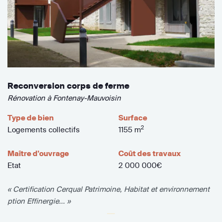
Reconversion corps de ferme
Rénovation à Fontenay-Mauvoisin
Type de bien
Surface
2
Logements collectifs
1155 m
Maître d'ouvrage
Coût des travaux
Etat
2 000 000€
« Certification Cerqual Patrimoine, Habitat et environnement
ption Effinergie... »