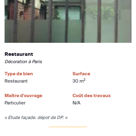
Restaurant
Décoration à Paris
Type de bien
Surface
2
Restaurant
30 m
Maître d'ouvrage
Coût des travaux
Particulier
N/A
« Etude façade. dépot de DP. »