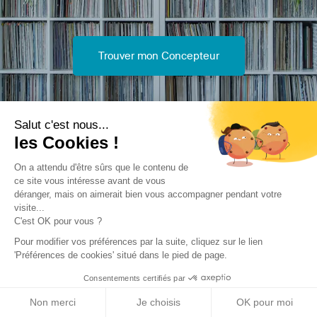
Trouver mon Concepteur
Salut c'est nous...
les Cookies !
On a attendu d'être sûrs que le contenu de
Trouver une réalisation
/
Rénovation
/
Logements collectifs
ce site vous intéresse avant de vous
/
Ravalement couverture
déranger, mais on aimerait bien vous accompagner pendant votre
visite...
C'est OK pour vous ?
Pour modifier vos préférences par la suite, cliquez sur le lien
'Préférences de cookies' situé dans le pied de page.
Consentements certifiés par
Archidvisor
Non merci
Je choisis
OK pour moi