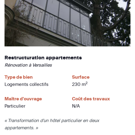
Restructuration appartements
Rénovation à Versailles
Type de bien
Surface
2
Logements collectifs
230 m
Maître d'ouvrage
Coût des travaux
Particulier
N/A
« Transformation d'un hôtel particulier en deux
appartements. »