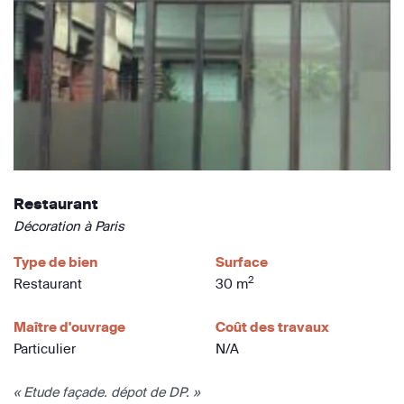
Restaurant
Décoration à Paris
Type de bien
Surface
2
Restaurant
30 m
Maître d'ouvrage
Coût des travaux
Particulier
N/A
« Etude façade. dépot de DP. »