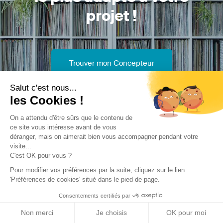
projet !
Trouver mon Concepteur
Salut c'est nous...
les Cookies !
On a attendu d'être sûrs que le contenu de
ce site vous intéresse avant de vous
déranger, mais on aimerait bien vous accompagner pendant votre
Trouver une réalisation
/
Rénovation
/
Maison individuelle
/
visite...
Maison Lulu
C'est OK pour vous ?
Pour modifier vos préférences par la suite, cliquez sur le lien
'Préférences de cookies' situé dans le pied de page.
Consentements certifiés par
Non merci
Je choisis
OK pour moi