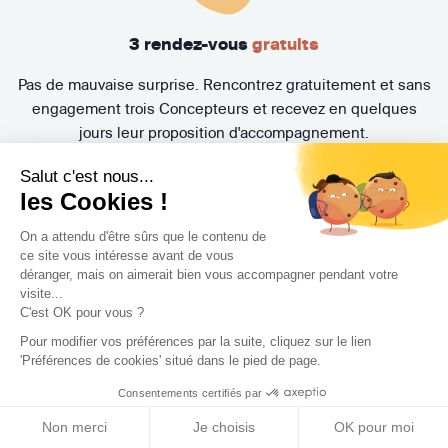
3 rendez-vous
gratuits
Pas de mauvaise surprise. Rencontrez gratuitement et sans
engagement trois Concepteurs et recevez en quelques
jours leur proposition d'accompagnement.
Salut c'est nous...
les Cookies !
On a attendu d'être sûrs que le contenu de
ce site vous intéresse avant de vous
déranger, mais on aimerait bien vous accompagner pendant votre
visite...
C'est OK pour vous ?
Trouvez le professionnel
Pour modifier vos préférences par la suite, cliquez sur le lien
'Préférences de cookies' situé dans le pied de page.
le plus adapté à votre
Consentements certifiés par
projet !
Non merci
Je choisis
OK pour moi