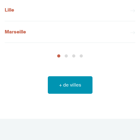
Lille
Marseille
+ de villes