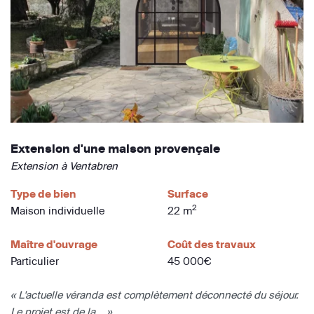
Extension d'une maison provençale
Extension à Ventabren
Type de bien
Surface
2
Maison individuelle
22 m
Maître d'ouvrage
Coût des travaux
Particulier
45 000€
« L'actuelle véranda est complètement déconnecté du séjour.
Le projet est de la... »