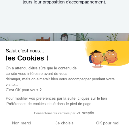
jours leur proposition d'accompagnement.
Salut c'est nous...
les Cookies !
Trouvez le professionnel
On a attendu d'être sûrs que le contenu de
le plus adapté à votre
ce site vous intéresse avant de vous
déranger, mais on aimerait bien vous accompagner pendant votre
projet !
visite...
C'est OK pour vous ?
Pour modifier vos préférences par la suite, cliquez sur le lien
'Préférences de cookies' situé dans le pied de page.
Trouver mon Concepteur
Consentements certifiés par
Non merci
Je choisis
OK pour moi