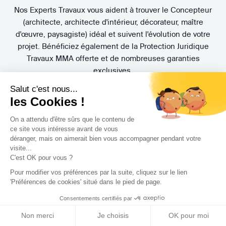
Nos Experts Travaux vous aident à trouver le Concepteur
(architecte, architecte d'intérieur, décorateur, maître
d'œuvre, paysagiste) idéal et suivent l'évolution de votre
projet. Bénéficiez également de la Protection Juridique
Travaux MMA offerte et de nombreuses garanties
exclusives.
Salut c'est nous...
les Cookies !
On a attendu d'être sûrs que le contenu de
ce site vous intéresse avant de vous
déranger, mais on aimerait bien vous accompagner pendant votre
visite...
3 rendez-vous
gratuits
C'est OK pour vous ?
Pour modifier vos préférences par la suite, cliquez sur le lien
Pas de mauvaise surprise. Rencontrez gratuitement et sans
'Préférences de cookies' situé dans le pied de page.
engagement trois Concepteurs et recevez en quelques
Consentements certifiés par
jours leur proposition d'accompagnement.
Non merci
Je choisis
OK pour moi