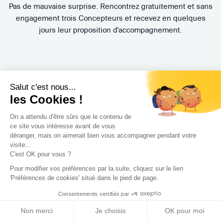
Pas de mauvaise surprise. Rencontrez gratuitement et sans
engagement trois Concepteurs et recevez en quelques
jours leur proposition d'accompagnement.
Salut c'est nous...
les Cookies !
On a attendu d'être sûrs que le contenu de
ce site vous intéresse avant de vous
Trouvez le professionnel
déranger, mais on aimerait bien vous accompagner pendant votre
visite...
le plus adapté à votre
C'est OK pour vous ?
projet !
Pour modifier vos préférences par la suite, cliquez sur le lien
'Préférences de cookies' situé dans le pied de page.
Consentements certifiés par
Non merci
Je choisis
OK pour moi
Trouver mon Concepteur