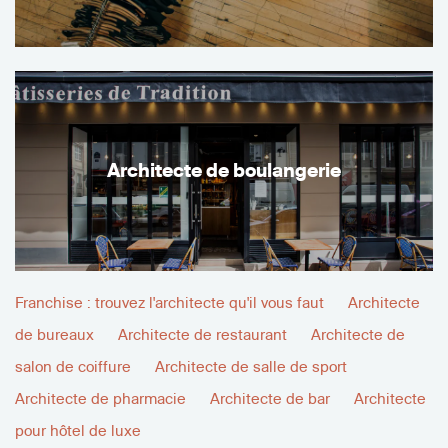
Architecte de boulangerie
Franchise : trouvez l'architecte qu'il vous faut
Architecte
de bureaux
Architecte de restaurant
Architecte de
salon de coiffure
Architecte de salle de sport
Architecte de pharmacie
Architecte de bar
Architecte
pour hôtel de luxe