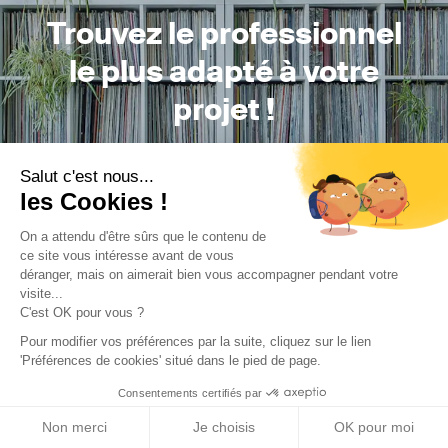
Trouvez le professionnel
le plus adapté à votre
projet !
Salut c'est nous...
les Cookies !
Trouver mon Concepteur
On a attendu d'être sûrs que le contenu de
ce site vous intéresse avant de vous
déranger, mais on aimerait bien vous accompagner pendant votre
visite...
C'est OK pour vous ?
Pour modifier vos préférences par la suite, cliquez sur le lien
'Préférences de cookies' situé dans le pied de page.
Trouver une réalisation
/
Aménagement intérieur
/
Commerce
/
BOUTIQUE NANTES
Consentements certifiés par
Non merci
Je choisis
OK pour moi