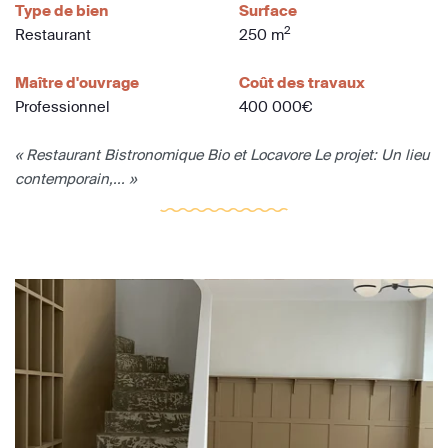
Type de bien
Surface
2
Restaurant
250 m
Maître d'ouvrage
Coût des travaux
Professionnel
400 000€
« Restaurant Bistronomique Bio et Locavore Le projet: Un lieu
contemporain,... »