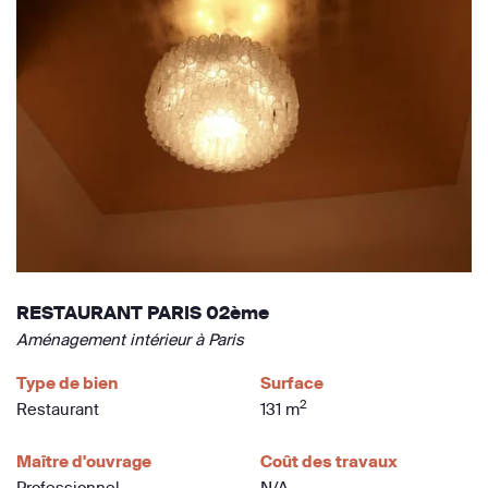
RESTAURANT PARIS 02ème
Aménagement intérieur à Paris
Type de bien
Surface
2
Restaurant
131 m
Maître d'ouvrage
Coût des travaux
Professionnel
N/A