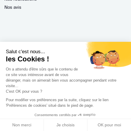
Nos avis
Professionnels
Salut c'est nous...
Je suis architecte
les Cookies !
Je suis une entreprise
On a attendu d'être sûrs que le contenu de
Je suis maître d'oeuvre
ce site vous intéresse avant de vous
déranger, mais on aimerait bien vous accompagner pendant votre
Je suis un architecte d'intérieur
visite...
Je suis décorateur
C'est OK pour vous ?
Je suis un paysagiste
Pour modifier vos préférences par la suite, cliquez sur le lien
'Préférences de cookies' situé dans le pied de page.
Je suis contractant général
Inscription pro
Consentements certifiés par
Parrainer ses entreprises
Non merci
Je choisis
OK pour moi