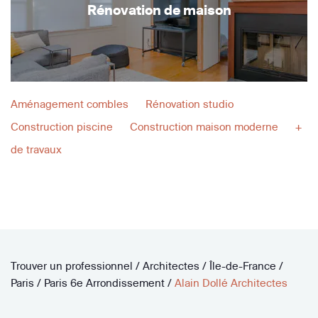
Rénovation de maison
Aménagement combles
Rénovation studio
Construction piscine
Construction maison moderne
+
de travaux
Trouver un professionnel
/
Architectes
/
Île-de-France
/
Paris
/
Paris 6e Arrondissement
/
Alain Dollé Architectes