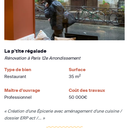
La p'tite régalade
Rénovation à Paris 12e Arrondissement
Type de bien
Surface
2
Restaurant
35 m
Maître d'ouvrage
Coût des travaux
Professionnel
50 000€
« Création d'une Épicerie avec aménagement d'une cuisine /
dossier ERP ect /... »