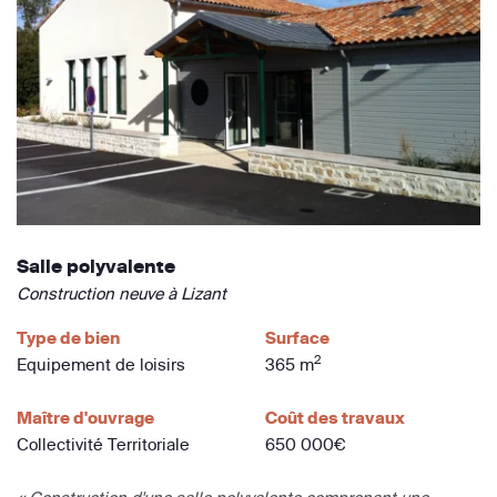
Salle polyvalente
Construction neuve à Lizant
Type de bien
Surface
2
Equipement de loisirs
365 m
Maître d'ouvrage
Coût des travaux
Collectivité Territoriale
650 000€