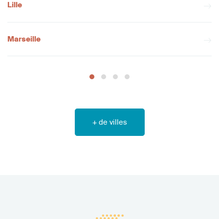
Lille
Marseille
+ de villes