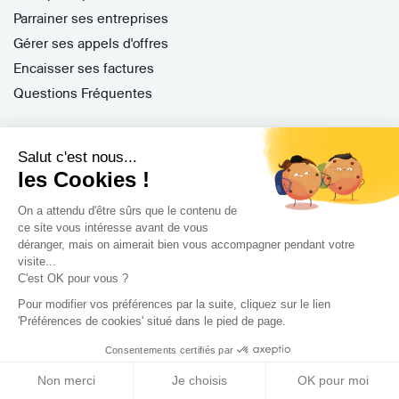
Parrainer ses entreprises
Gérer ses appels d'offres
Encaisser ses factures
Questions Fréquentes
Salut c'est nous...
Nos services
les Cookies !
Archidvisor Plus
On a attendu d'être sûrs que le contenu de
Trouver un architecte selon votre type de travaux
ce site vous intéresse avant de vous
déranger, mais on aimerait bien vous accompagner pendant votre
Trouver un architecte dans votre ville
visite...
Trouver de l'inspiration
C'est OK pour vous ?
Pour modifier vos préférences par la suite, cliquez sur le lien
'Préférences de cookies' situé dans le pied de page.
Rejoignez-nous !
Consentements certifiés par
Non merci
Je choisis
OK pour moi