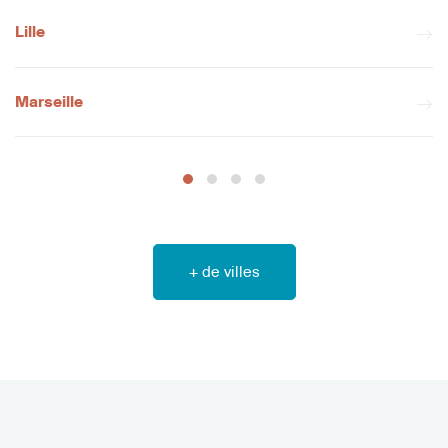
Lille
Marseille
+ de villes