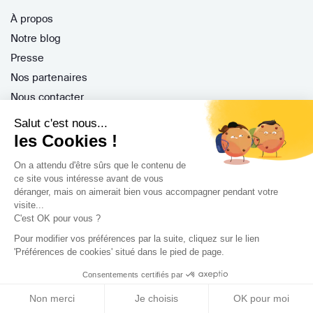
À propos
Notre blog
Presse
Nos partenaires
Nous contacter
CGV / CGU
Salut c'est nous...
Politique de confidentialité
les Cookies !
Gestion des cookies
On a attendu d'être sûrs que le contenu de
ce site vous intéresse avant de vous
déranger, mais on aimerait bien vous accompagner pendant votre
visite...
Porteurs de projet
C'est OK pour vous ?
Comment ça marche ?
Pour modifier vos préférences par la suite, cliquez sur le lien
'Préférences de cookies' situé dans le pied de page.
Questions fréquentes
Mission de conseil
Consentements certifiés par
Contractant Général
Non merci
Je choisis
OK pour moi