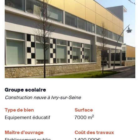
Groupe scolaire
Construction neuve à Ivry-sur-Seine
Type de bien
Surface
2
Equipement éducatif
7000 m
Maître d'ouvrage
Coût des travaux
Etablissement public
1 400 000€