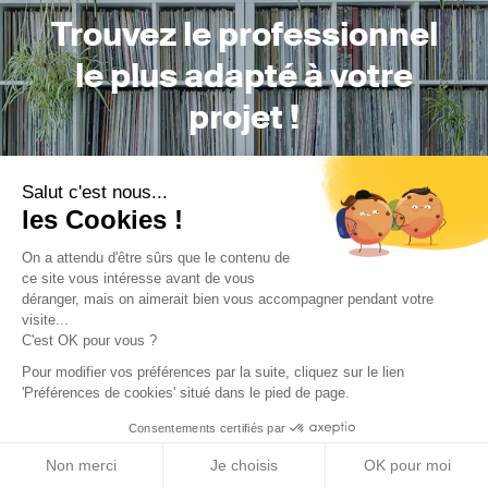
Trouvez le professionnel
le plus adapté à votre
projet !
Salut c'est nous...
les Cookies !
Trouver mon Concepteur
On a attendu d'être sûrs que le contenu de
ce site vous intéresse avant de vous
déranger, mais on aimerait bien vous accompagner pendant votre
visite...
C'est OK pour vous ?
Pour modifier vos préférences par la suite, cliquez sur le lien
'Préférences de cookies' situé dans le pied de page.
Trouver une réalisation
/
Aménagement intérieur
/
Commerce
/
AZ Audiotic
Consentements certifiés par
Non merci
Je choisis
OK pour moi