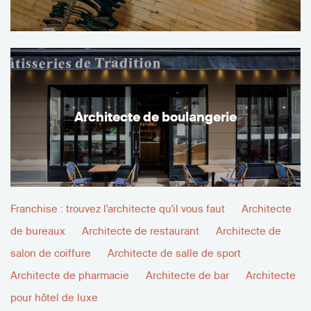
Architecte de boulangerie
Franchise : trouvez l'architecte qu'il vous faut
Architecte
de bureaux
Architecte de restaurant
Architecte de
salon de coiffure
Architecte de salle de sport
Architecte de pharmacie
Architecte de bar
Architecte
pour hôtel de luxe