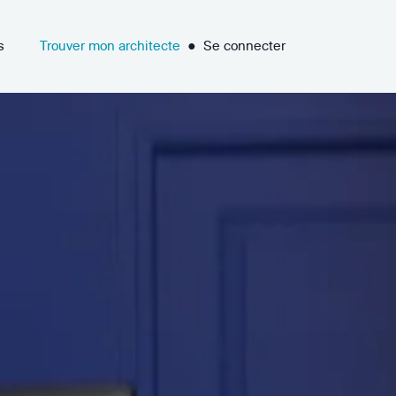
s
Trouver mon architecte
●
Se connecter