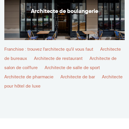
Architecte de boulangerie
Franchise : trouvez l'architecte qu'il vous faut
Architecte
de bureaux
Architecte de restaurant
Architecte de
salon de coiffure
Architecte de salle de sport
Architecte de pharmacie
Architecte de bar
Architecte
pour hôtel de luxe