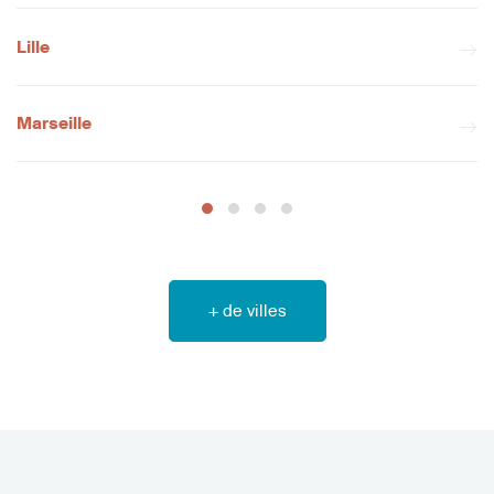
Lille
Marseille
+ de villes