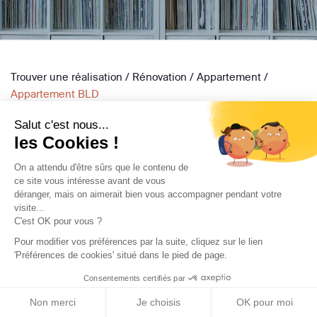
Trouver une réalisation
/
Rénovation
/
Appartement
/
Appartement BLD
Salut c'est nous...
les Cookies !
On a attendu d'être sûrs que le contenu de
ce site vous intéresse avant de vous
déranger, mais on aimerait bien vous accompagner pendant votre
Archidvisor
visite...
C'est OK pour vous ?
À propos
Pour modifier vos préférences par la suite, cliquez sur le lien
Notre blog
'Préférences de cookies' situé dans le pied de page.
Presse
Consentements certifiés par
Nos partenaires
Non merci
Je choisis
OK pour moi
Nous contacter