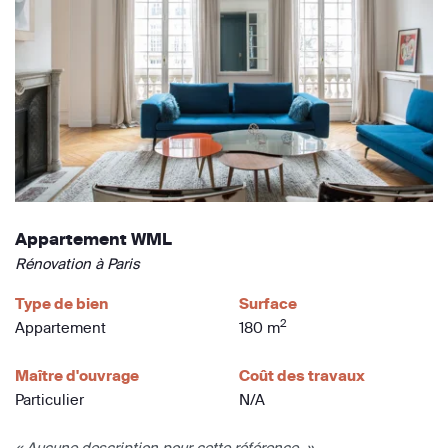
Appartement WML
Rénovation à Paris
Type de bien
Surface
2
Appartement
180 m
Maître d'ouvrage
Coût des travaux
Particulier
N/A
« Aucune description pour cette référence. »