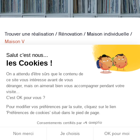
Trouver une réalisation
/
Rénovation
/
Maison individuelle
/
Maison V
Salut c'est nous...
les Cookies !
On a attendu d'être sûrs que le contenu de
ce site vous intéresse avant de vous
déranger, mais on aimerait bien vous accompagner pendant votre
Archidvisor
visite...
C'est OK pour vous ?
À propos
Pour modifier vos préférences par la suite, cliquez sur le lien
Notre blog
'Préférences de cookies' situé dans le pied de page.
Presse
Consentements certifiés par
Nos partenaires
Non merci
Je choisis
OK pour moi
Nous contacter