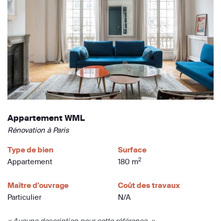
Appartement WML
Rénovation à Paris
Type de bien
Surface
2
Appartement
180 m
Maître d'ouvrage
Coût des travaux
Particulier
N/A
« Aucune description pour cette référence. »