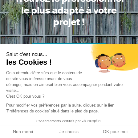
le plus adapté à votre
projet !
Trouver mon Concepteur
Salut c'est nous...
les Cookies !
On a attendu d'être sûrs que le contenu de
ce site vous intéresse avant de vous
déranger, mais on aimerait bien vous accompagner pendant votre
visite...
C'est OK pour vous ?
Trouver une réalisation
/
Rénovation
/
Appartement
/
Duplex
Pour modifier vos préférences par la suite, cliquez sur le lien
TDG
'Préférences de cookies' situé dans le pied de page.
Consentements certifiés par
Non merci
Je choisis
OK pour moi