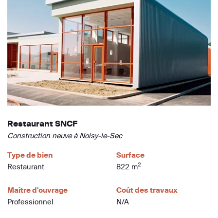
Restaurant SNCF
Construction neuve à Noisy-le-Sec
Type de bien
Surface
2
Restaurant
822 m
Maître d'ouvrage
Coût des travaux
Professionnel
N/A