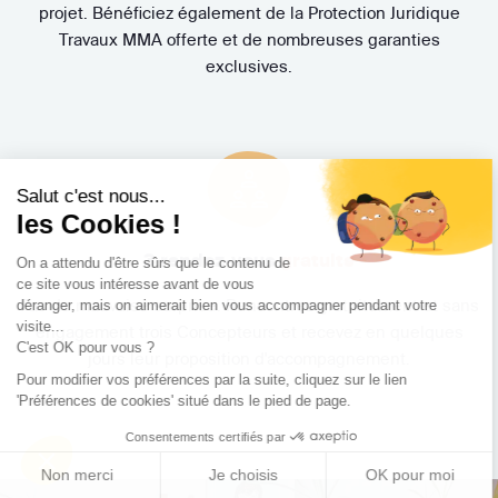
projet. Bénéficiez également de la Protection Juridique
Travaux MMA offerte et de nombreuses garanties
exclusives.
Salut c'est nous...
les Cookies !
3 rendez-vous
gratuits
On a attendu d'être sûrs que le contenu de
ce site vous intéresse avant de vous
Pas de mauvaise surprise. Rencontrez gratuitement et sans
déranger, mais on aimerait bien vous accompagner pendant votre
visite...
engagement trois Concepteurs et recevez en quelques
C'est OK pour vous ?
jours leur proposition d'accompagnement.
Pour modifier vos préférences par la suite, cliquez sur le lien
'Préférences de cookies' situé dans le pied de page.
Consentements certifiés par
Non merci
Je choisis
OK pour moi