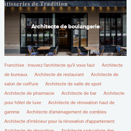
Architecte de boulangerie
Franchise : trouvez l'architecte qu'il vous faut
Architecte
de bureaux
Architecte de restaurant
Architecte de
salon de coiffure
Architecte de salle de sport
Architecte de pharmacie
Architecte de bar
Architecte
pour hôtel de luxe
Architecte de rénovation haut de
gamme
Architecte d'aménagement de combles
Architecte d'intérieur pour la rénovation d'appartement
Architecte de rénovation
Architecte spécialiste des