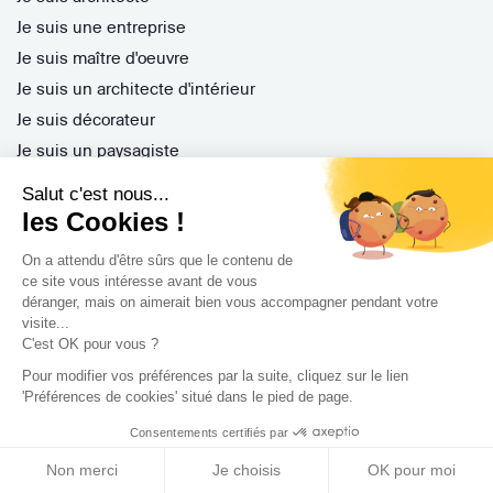
Je suis une entreprise
Je suis maître d'oeuvre
Je suis un architecte d'intérieur
Je suis décorateur
Je suis un paysagiste
Je suis contractant général
Salut c'est nous...
Inscription pro
les Cookies !
Parrainer ses entreprises
On a attendu d'être sûrs que le contenu de
Gérer ses appels d'offres
ce site vous intéresse avant de vous
déranger, mais on aimerait bien vous accompagner pendant votre
Encaisser ses factures
visite...
Questions Fréquentes
C'est OK pour vous ?
Pour modifier vos préférences par la suite, cliquez sur le lien
'Préférences de cookies' situé dans le pied de page.
Nos services
Consentements certifiés par
Archidvisor Plus
Non merci
Je choisis
OK pour moi