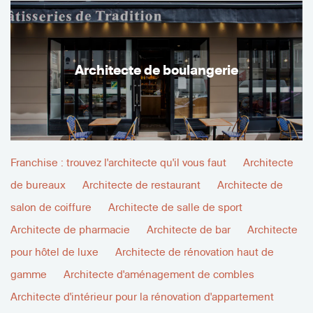
Architecte de boulangerie
Franchise : trouvez l'architecte qu'il vous faut
Architecte
de bureaux
Architecte de restaurant
Architecte de
salon de coiffure
Architecte de salle de sport
Architecte de pharmacie
Architecte de bar
Architecte
pour hôtel de luxe
Architecte de rénovation haut de
gamme
Architecte d'aménagement de combles
Architecte d'intérieur pour la rénovation d'appartement