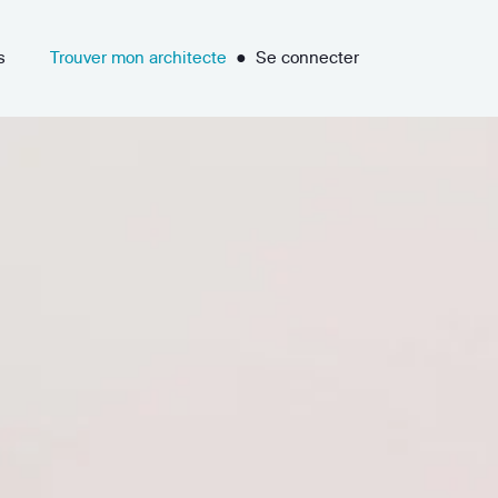
s
Trouver mon architecte
●
Se connecter