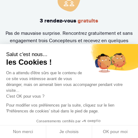
3 rendez-vous
gratuits
Pas de mauvaise surprise. Rencontrez gratuitement et sans
engagement trois Concepteurs et recevez en quelques
jours leur proposition d'accompagnement.
Salut c'est nous...
les Cookies !
On a attendu d'être sûrs que le contenu de
ce site vous intéresse avant de vous
déranger, mais on aimerait bien vous accompagner pendant votre
visite...
C'est OK pour vous ?
Pour modifier vos préférences par la suite, cliquez sur le lien
Trouvez le professionnel
'Préférences de cookies' situé dans le pied de page.
le plus adapté à votre
Consentements certifiés par
Non merci
Je choisis
OK pour moi
projet !