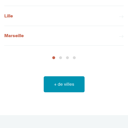
Lille
Marseille
+ de villes