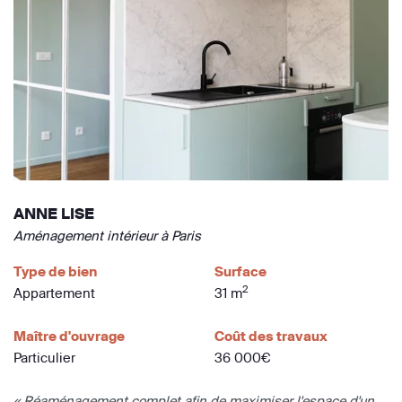
ANNE LISE
Aménagement intérieur à Paris
Type de bien
Surface
2
Appartement
31 m
Maître d'ouvrage
Coût des travaux
Particulier
36 000€
« Réaménagement complet afin de maximiser l'espace d'un