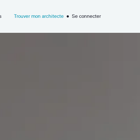
s
Trouver mon architecte
●
Se connecter