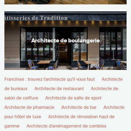
Architecte de boulangerie
Franchise : trouvez l'architecte qu'il vous faut
Architecte
de bureaux
Architecte de restaurant
Architecte de
salon de coiffure
Architecte de salle de sport
Architecte de pharmacie
Architecte de bar
Architecte
pour hôtel de luxe
Architecte de rénovation haut de
gamme
Architecte d'aménagement de combles