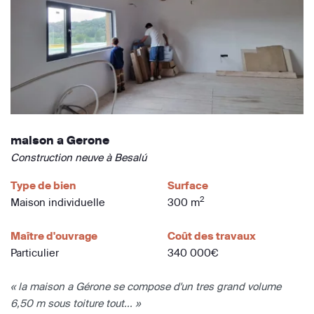
maison a Gerone
Construction neuve à Besalú
Type de bien
Surface
2
Maison individuelle
300 m
Maître d'ouvrage
Coût des travaux
Particulier
340 000€
« la maison a Gérone se compose d'un tres grand volume
6,50 m sous toiture tout... »