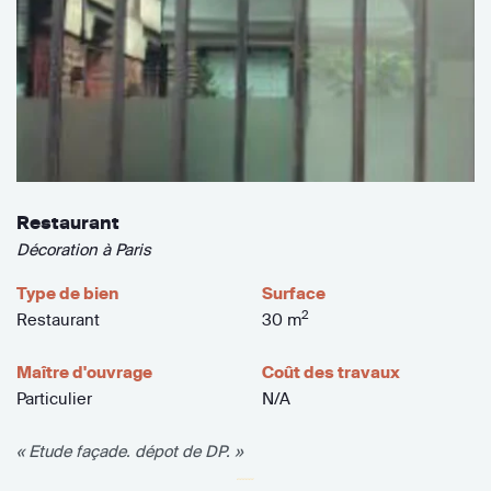
Restaurant
Décoration à Paris
Type de bien
Surface
2
Restaurant
30 m
Maître d'ouvrage
Coût des travaux
Particulier
N/A
« Etude façade. dépot de DP. »