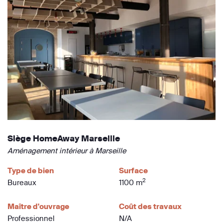
Siège HomeAway Marseille
Aménagement intérieur à Marseille
Type de bien
Surface
2
Bureaux
1100 m
Maître d'ouvrage
Coût des travaux
Professionnel
N/A