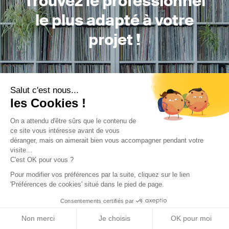
Trouvez le professionnel
le plus adapté à votre
projet !
Trouver mon Concepteur
Salut c'est nous...
les Cookies !
On a attendu d'être sûrs que le contenu de
ce site vous intéresse avant de vous
déranger, mais on aimerait bien vous accompagner pendant votre
visite...
C'est OK pour vous ?
Trouver une réalisation
/
Aménagement intérieur
/
Pour modifier vos préférences par la suite, cliquez sur le lien
Restaurant
/
Starbucks Bercy
'Préférences de cookies' situé dans le pied de page.
Consentements certifiés par
Non merci
Je choisis
OK pour moi