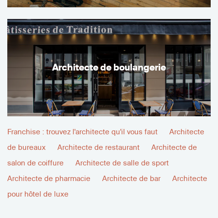
Architecte de boulangerie
Franchise : trouvez l'architecte qu'il vous faut
Architecte
de bureaux
Architecte de restaurant
Architecte de
salon de coiffure
Architecte de salle de sport
Architecte de pharmacie
Architecte de bar
Architecte
pour hôtel de luxe