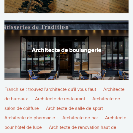
Architecte de boulangerie
Franchise : trouvez l'architecte qu'il vous faut
Architecte
de bureaux
Architecte de restaurant
Architecte de
salon de coiffure
Architecte de salle de sport
Architecte de pharmacie
Architecte de bar
Architecte
pour hôtel de luxe
Architecte de rénovation haut de