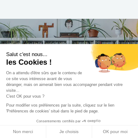
Trouvez le professionnel
Salut c'est nous...
le plus adapté à votre
les Cookies !
projet !
On a attendu d'être sûrs que le contenu de
ce site vous intéresse avant de vous
déranger, mais on aimerait bien vous accompagner pendant votre
visite...
C'est OK pour vous ?
Trouver mon Concepteur
Pour modifier vos préférences par la suite, cliquez sur le lien
'Préférences de cookies' situé dans le pied de page.
Consentements certifiés par
Non merci
Je choisis
OK pour moi