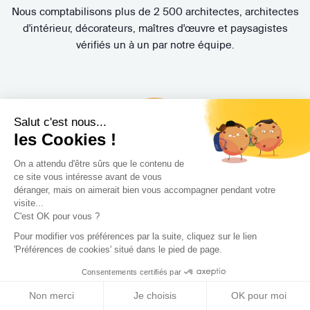
Nous comptabilisons plus de 2 500 architectes, architectes
d'intérieur, décorateurs, maîtres d'œuvre et paysagistes
vérifiés un à un par notre équipe.
Salut c'est nous...
les Cookies !
On a attendu d'être sûrs que le contenu de
Un accompagnement de
A à Z
ce site vous intéresse avant de vous
déranger, mais on aimerait bien vous accompagner pendant votre
Nos Experts Travaux vous aident à trouver le Concepteur
visite...
(architecte, architecte d'intérieur, décorateur, maître
C'est OK pour vous ?
d'œuvre, paysagiste) idéal et suivent l'évolution de votre
Pour modifier vos préférences par la suite, cliquez sur le lien
projet. Bénéficiez également de la Protection Juridique
'Préférences de cookies' situé dans le pied de page.
Travaux MMA offerte et de nombreuses garanties
Consentements certifiés par
exclusives.
Non merci
Je choisis
OK pour moi