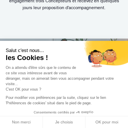
engagement trois Concepteurs et recevez en quelques
jours leur proposition d'accompagnement.
Salut c'est nous...
les Cookies !
Trouvez le professionnel
On a attendu d'être sûrs que le contenu de
ce site vous intéresse avant de vous
le plus adapté à votre
déranger, mais on aimerait bien vous accompagner pendant votre
visite...
projet !
C'est OK pour vous ?
Pour modifier vos préférences par la suite, cliquez sur le lien
'Préférences de cookies' situé dans le pied de page.
Consentements certifiés par
Trouver mon Concepteur
Non merci
Je choisis
OK pour moi