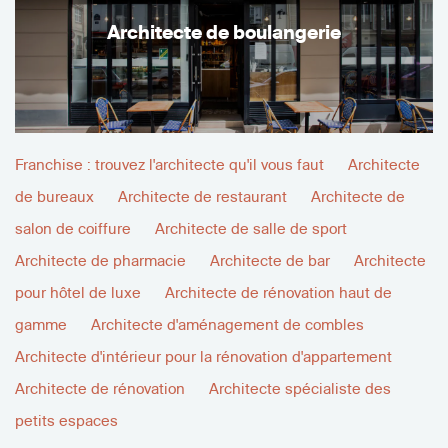
Architecte de boulangerie
Franchise : trouvez l'architecte qu'il vous faut
Architecte
de bureaux
Architecte de restaurant
Architecte de
salon de coiffure
Architecte de salle de sport
Architecte de pharmacie
Architecte de bar
Architecte
pour hôtel de luxe
Architecte de rénovation haut de
gamme
Architecte d'aménagement de combles
Architecte d'intérieur pour la rénovation d'appartement
Architecte de rénovation
Architecte spécialiste des
petits espaces