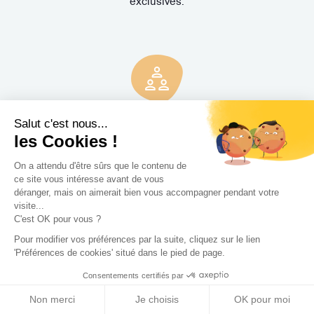
exclusives.
3 rendez-vous
gratuits
Salut c'est nous...
les Cookies !
Pas de mauvaise surprise. Rencontrez gratuitement et sans
On a attendu d'être sûrs que le contenu de
engagement trois Concepteurs et recevez en quelques
ce site vous intéresse avant de vous
jours leur proposition d'accompagnement.
déranger, mais on aimerait bien vous accompagner pendant votre
visite...
C'est OK pour vous ?
Pour modifier vos préférences par la suite, cliquez sur le lien
'Préférences de cookies' situé dans le pied de page.
Consentements certifiés par
Non merci
Je choisis
OK pour moi