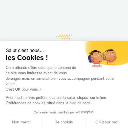
Discutez de votre projet en
Salut c'est nous...
tête à tête avec nos
les Cookies !
architectes
On a attendu d'être sûrs que le contenu de
ce site vous intéresse avant de vous
déranger, mais on aimerait bien vous accompagner pendant votre
visite...
C'est OK pour vous ?
Pour modifier vos préférences par la suite, cliquez sur le lien
Paris
'Préférences de cookies' situé dans le pied de page.
Consentements certifiés par
Bordeaux
Non merci
Je choisis
OK pour moi