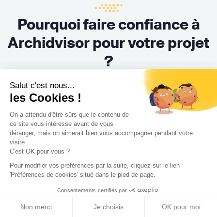
Pourquoi faire confiance à
Archidvisor pour votre projet
?
Salut c'est nous...
Nos engagements
les Cookies !
On a attendu d'être sûrs que le contenu de
ce site vous intéresse avant de vous
déranger, mais on aimerait bien vous accompagner pendant votre
visite...
C'est OK pour vous ?
Des professionnels
vérifiés
Pour modifier vos préférences par la suite, cliquez sur le lien
'Préférences de cookies' situé dans le pied de page.
Nous comptabilisons plus de 2 500 architectes, architectes
Consentements certifiés par
d'intérieur, décorateurs, maîtres d'œuvre et paysagistes
vérifiés un à un par notre équipe.
Non merci
Je choisis
OK pour moi