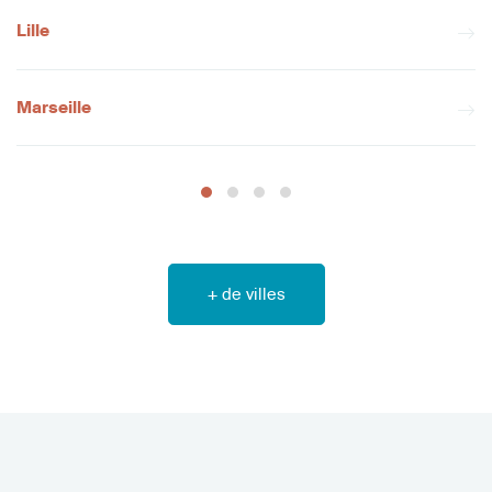
Lille
Marseille
+ de villes