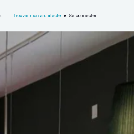
s
Trouver mon architecte
●
Se connecter