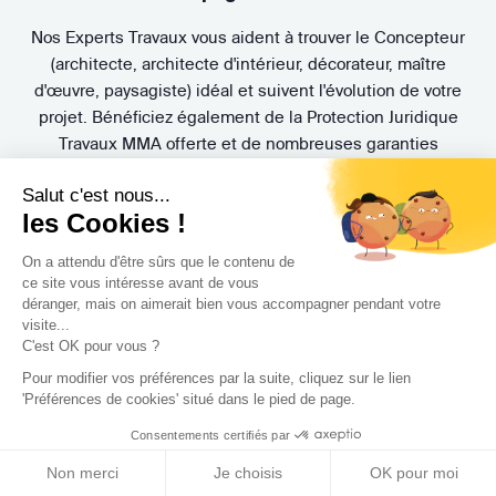
Nos Experts Travaux vous aident à trouver le Concepteur
(architecte, architecte d'intérieur, décorateur, maître
d'œuvre, paysagiste) idéal et suivent l'évolution de votre
projet. Bénéficiez également de la Protection Juridique
Travaux MMA offerte et de nombreuses garanties
exclusives.
Salut c'est nous...
les Cookies !
On a attendu d'être sûrs que le contenu de
ce site vous intéresse avant de vous
déranger, mais on aimerait bien vous accompagner pendant votre
visite...
C'est OK pour vous ?
3 rendez-vous
gratuits
Pour modifier vos préférences par la suite, cliquez sur le lien
'Préférences de cookies' situé dans le pied de page.
Pas de mauvaise surprise. Rencontrez gratuitement et sans
engagement trois Concepteurs et recevez en quelques
Consentements certifiés par
jours leur proposition d'accompagnement.
Non merci
Je choisis
OK pour moi