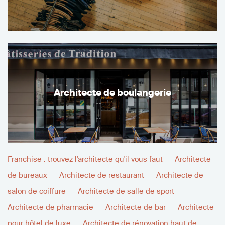
Architecte de boulangerie
Franchise : trouvez l'architecte qu'il vous faut
Architecte
de bureaux
Architecte de restaurant
Architecte de
salon de coiffure
Architecte de salle de sport
Architecte de pharmacie
Architecte de bar
Architecte
pour hôtel de luxe
Architecte de rénovation haut de