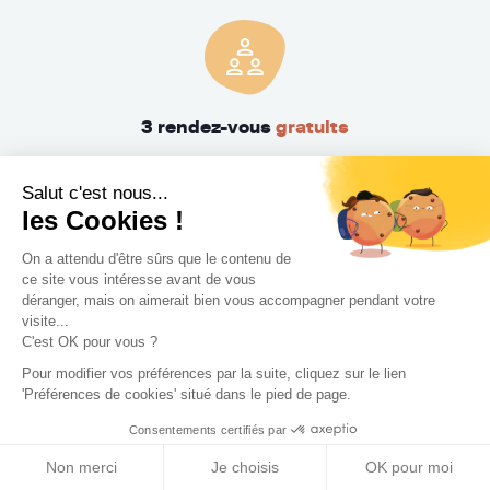
3 rendez-vous
gratuits
Pas de mauvaise surprise. Rencontrez gratuitement et sans
Salut c'est nous...
engagement trois Concepteurs et recevez en quelques
les Cookies !
jours leur proposition d'accompagnement.
On a attendu d'être sûrs que le contenu de
ce site vous intéresse avant de vous
déranger, mais on aimerait bien vous accompagner pendant votre
visite...
C'est OK pour vous ?
Pour modifier vos préférences par la suite, cliquez sur le lien
'Préférences de cookies' situé dans le pied de page.
Consentements certifiés par
Trouvez le professionnel
Non merci
Je choisis
OK pour moi